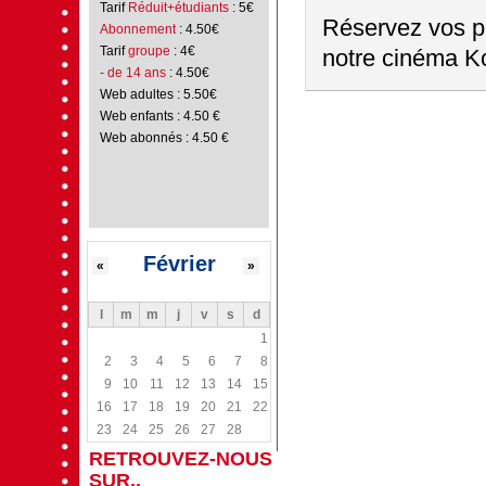
Tarif
Réduit+étudiants
: 5€
Réservez vos pl
Abonnement
: 4.50€
Tarif
groupe
: 4€
notre cinéma Ko
- de 14 ans
: 4.50€
Web adultes : 5.50€
Web enfants : 4.50 €
Web abonnés : 4.50 €
Février
«
»
l
m
m
j
v
s
d
1
2
3
4
5
6
7
8
9
10
11
12
13
14
15
16
17
18
19
20
21
22
23
24
25
26
27
28
RETROUVEZ-NOUS
SUR..