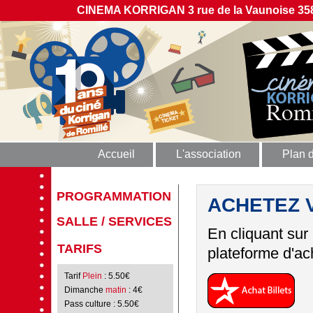
CINEMA KORRIGAN 3 rue de la Vaunoise 358
Accueil
L'association
Plan 
PROGRAMMATION
ACHETEZ 
SALLE / SERVICES
En cliquant sur
TARIFS
plateforme d'ach
Tarif
Plein
: 5.50€
Dimanche
matin
: 4€
Pass culture
: 5.50€