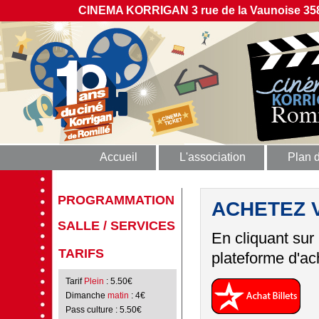
CINEMA KORRIGAN 3 rue de la Vaunoise 358
Accueil
L'association
Plan 
PROGRAMMATION
ACHETEZ 
SALLE / SERVICES
En cliquant sur
TARIFS
plateforme d'ach
Tarif
Plein
: 5.50€
Dimanche
matin
: 4€
Pass culture
: 5.50€