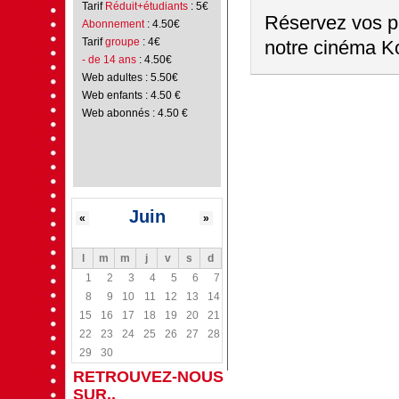
Tarif
Réduit+étudiants
: 5€
Réservez vos pl
Abonnement
: 4.50€
Tarif
groupe
: 4€
notre cinéma Ko
- de 14 ans
: 4.50€
Web adultes : 5.50€
Web enfants : 4.50 €
Web abonnés : 4.50 €
Juin
«
»
l
m
m
j
v
s
d
1
2
3
4
5
6
7
8
9
10
11
12
13
14
15
16
17
18
19
20
21
22
23
24
25
26
27
28
29
30
RETROUVEZ-NOUS
SUR..