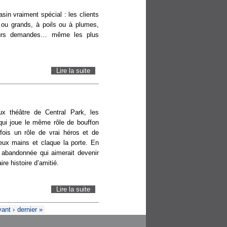
sin vraiment spécial : les clients
 ou grands, à poils ou à plumes,
 leurs demandes… même les plus
Lire la suite
de LE GRAND MAGASIN
ux théâtre de Central Park, les
qui joue le même rôle de bouffon
fois un rôle de vrai héros et de
eux mains et claque la porte. En
 abandonnée qui aimerait devenir
ire histoire d’amitié.
Lire la suite
de LES INSÉPARABLES
vant ›
dernier »