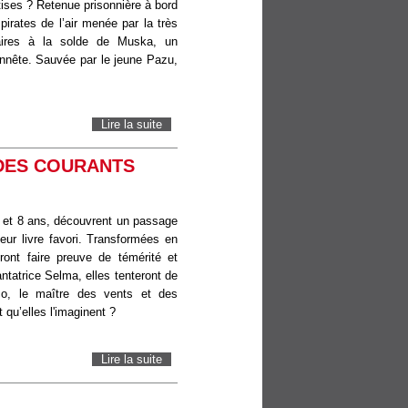
ises ? Retenue prisonnière à bord
 pirates de l’air menée par la très
taires à la solde de Muska, un
onnête. Sauvée par le jeune Pazu,
Lire la suite
de Le Château dans le ciel
DES COURANTS
4 et 8 ans, découvrent un passage
ur livre favori. Transformées en
ront faire preuve de témérité et
antatrice Selma, elles tenteront de
cco, le maître des vents et des
 qu’elles l'imaginent ?
Lire la suite
de SIROCCO ET LE ROYAUME DES
COURANTS D'AIR