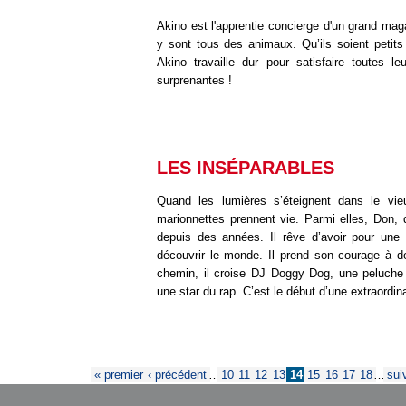
Akino est l'apprentie concierge d'un grand maga
y sont tous des animaux. Qu’ils soient petits
Akino travaille dur pour satisfaire toutes
surprenantes !
LES INSÉPARABLES
Quand les lumières s’éteignent dans le vie
marionnettes prennent vie. Parmi elles, Don, 
depuis des années. Il rêve d’avoir pour une 
découvrir le monde. Il prend son courage à d
chemin, il croise DJ Doggy Dog, une peluche
une star du rap. C’est le début d’une extraordina
Pages
« premier
‹ précédent
…
10
11
12
13
14
15
16
17
18
…
sui