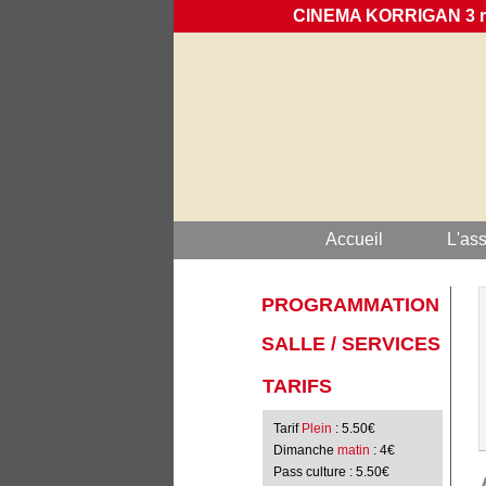
CINEMA KORRIGAN 3 rue
Accueil
L'ass
PROGRAMMATION
SALLE / SERVICES
TARIFS
Tarif
Plein
: 5.50€
Dimanche
matin
: 4€
Pass culture
: 5.50€