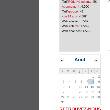
Tarif
Réduit+étudiants
: 5€
Abonnement
: 4.50€
Tarif
groupe
: 4€
- de 14 ans
: 4.50€
Web adultes : 5.50€
Web enfants : 4.50 €
Web abonnés : 4.50 €
Août
«
»
l
m
m
j
v
s
d
1
2
3
4
5
6
7
8
9
10
11
12
13
14
15
16
17
18
19
20
21
22
23
24
25
26
27
28
29
30
31
RETROUVEZ-NOUS