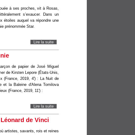
évouée à ses proches, vit à Rosas,
ttéralement s’exaucer. Dans un
x étoiles auquel va répondre une
inie prénommée Star.
Lire la suite
de WISH-ASHA ET LA BONNE ÉTOILE
nie
arçon de papier de José Miguel
 mer de Kirsten Lepore (États-Unis,
ix (France, 2019, 4') : La Nuit de
e et la Baleine d'Alena Tomilova
eux (France, 2019, 11') :
Lire la suite
de Un voyage en bonne compagnie
e Léonard de Vinci
artistes, savants, rois et reines