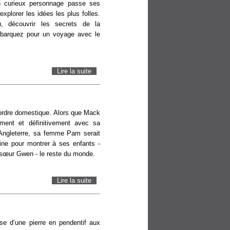
n curieux personnage passe ses
xplorer les idées les plus folles.
, découvrir les secrets de la
barquez pour un voyage avec le
Lire la suite
de Léo, la fabuleuse histoire de Léonard de
Vinci
’ordre domestique. Alors que Mack
lement et définitivement avec sa
 Angleterre, sa femme Pam serait
ine pour montrer à ses enfants -
e sœur Gwen - le reste du monde.
Lire la suite
de MIGRATION
use d’une pierre en pendentif aux