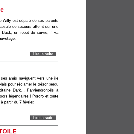
ue
ne Willy est séparé de ses parents
apsule de secours atterrit sur une
 Buck, un robot de survie, il va
sauvetage.
Lire la suite
de Terra Willy - Planète inconnue
t ses amis naviguent vers une île
 Mais pour réclamer le trésor perdu
pitaine Dark… Parviendront-ils à
ésors légendaires ! Pororo et toute
partir du 7 février.
Lire la suite
de Pororo, l’île aux trésors
TOILE