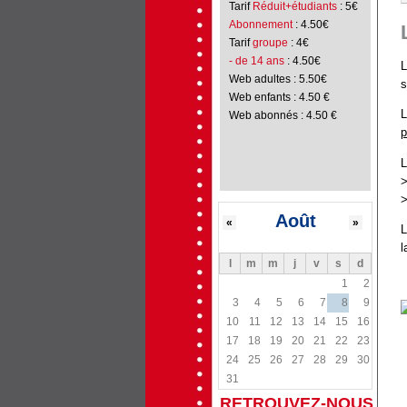
Tarif
Réduit+étudiants
: 5€
Abonnement
: 4.50€
Tarif
groupe
: 4€
- de 14 ans
: 4.50€
L
Web adultes : 5.50€
s
Web enfants : 4.50 €
L
Web abonnés : 4.50 €
p
L
>
>
Août
«
»
L
l
l
m
m
j
v
s
d
1
2
3
4
5
6
7
8
9
10
11
12
13
14
15
16
17
18
19
20
21
22
23
24
25
26
27
28
29
30
31
RETROUVEZ-NOUS