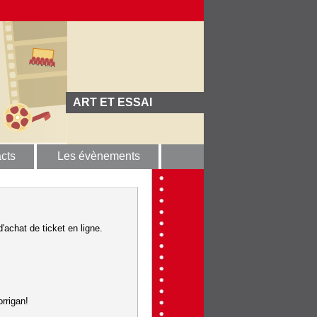
ART ET ESSAI
cts
Les évènements
'achat de ticket en ligne.
rrigan!