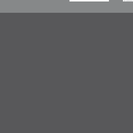
-----------
-----------