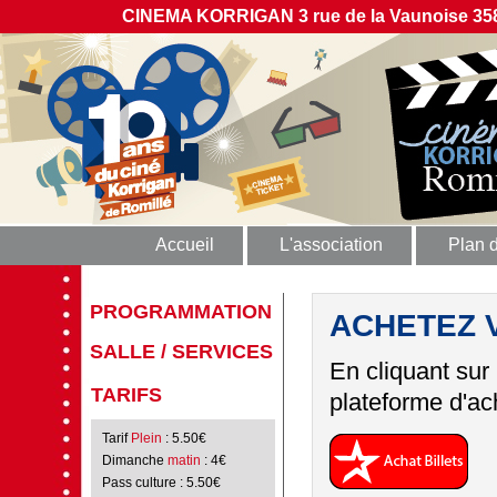
CINEMA KORRIGAN 3 rue de la Vaunoise 358
Accueil
L'association
Plan 
PROGRAMMATION
ACHETEZ 
SALLE / SERVICES
En cliquant sur
TARIFS
plateforme d'ach
Tarif
Plein
: 5.50€
Dimanche
matin
: 4€
Pass culture
: 5.50€