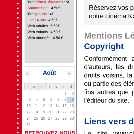
Tarif
Réduit+étudiants
: 5€
Réservez vos pl
Abonnement
: 4.50€
Tarif
groupe
: 4€
notre cinéma Ko
- de 14 ans
: 4.50€
Web adultes : 5.50€
Web enfants : 4.50 €
Mentions L
Web abonnés : 4.50 €
Copyright
Conformément au
d'auteurs, les dr
Août
«
»
droits voisins, l
ou partie des él
l
m
m
j
v
s
d
fins autres que p
1
2
l'éditeur du site.
3
4
5
6
7
8
9
10
11
12
13
14
15
16
17
18
19
20
21
22
23
24
25
26
27
28
29
30
Liens vers d
31
RETROUVEZ-NOUS
Le site www.ci