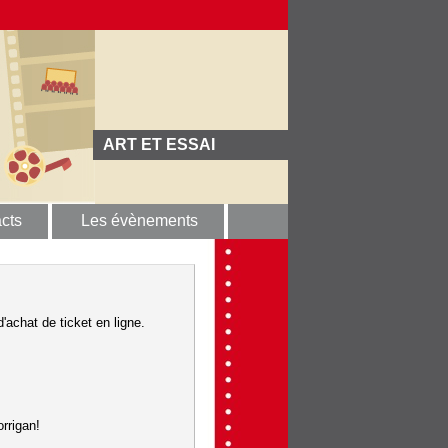
ART ET ESSAI
cts
Les évènements
'achat de ticket en ligne.
rrigan!