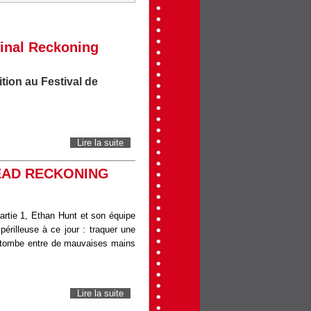
Final Reckoning
tion au Festival de
Lire la suite
de Mission : Impossible – The Final
Reckoning
DEAD RECKONING
rtie 1, Ethan Hunt et son équipe
périlleuse à ce jour : traquer une
e tombe entre de mauvaises mains
Lire la suite
de MISSION : IMPOSSIBLE – DEAD
RECKONING PARTIE