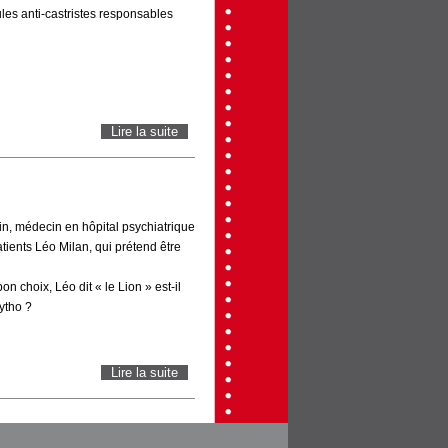
ules anti-castristes responsables
Lire la suite
de Cuban Network
in, médecin en hôpital psychiatrique
atients Léo Milan, qui prétend être
bon choix, Léo dit « le Lion » est-il
ytho ?
Lire la suite
de Le Lion