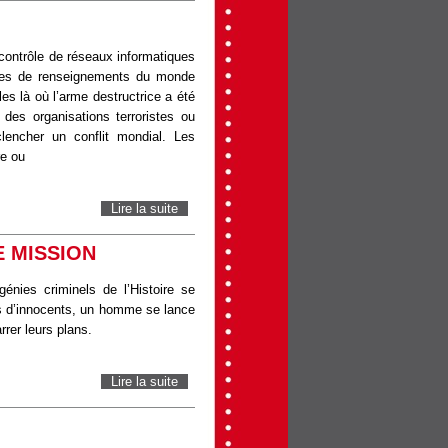
contrôle de réseaux informatiques
ces de renseignements du monde
les là où l’arme destructrice a été
des organisations terroristes ou
encher un conflit mondial. Les
re ou
Lire la suite
de 355
E MISSION
énies criminels de l’Histoire se
ions d’innocents, un homme se lance
rer leurs plans.
Lire la suite
de THE KING'S MAN: PREMIÈRE MISSION