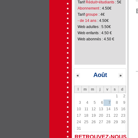
Tarif
Réduit+étudiants
: 5€
Abonnement
: 4.50€
Tarif
groupe
: 4€
- de 14 ans
: 4.50€
Web adultes : 5.50€
Web enfants : 4.50 €
Web abonnés : 4.50 €
Août
«
»
l
m
m
j
v
s
d
1
2
3
4
5
6
7
8
9
10
11
12
13
14
15
16
17
18
19
20
21
22
23
24
25
26
27
28
29
30
31
RETROUVEZ-NOUS