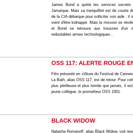
James Bond a quitté les services secrets
Jamaïque. Mais sa tranquillité est de courte du
de la CIA débarque pour solliciter son aide : il 
vient d'être kidnappé. Mais la mission se révè
et Bond se retrouve aux trousses d'un m
redoutables armes technologiques…
OSS 117: ALERTE ROUGE E
Film présenté en clôture du Festival de Canne
La Bath, alias OSS 117, est de retour. Pour cet
plus périlleuse et plus torride que jamais, il es
jeune collègue, le prometteur OSS 1001.
BLACK WIDOW
Natasha Romanoff, alias Black Widow, voit resu