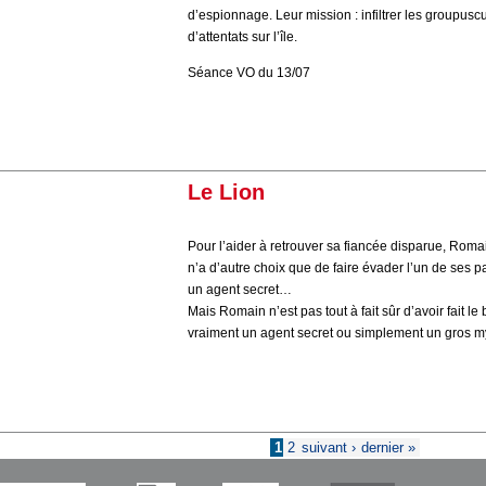
d’espionnage. Leur mission : infiltrer les groupusc
d’attentats sur l’île.
Séance VO du 13/07
Le Lion
Pour l’aider à retrouver sa fiancée disparue, Roma
n’a d’autre choix que de faire évader l’un de ses p
un agent secret…
Mais Romain n’est pas tout à fait sûr d’avoir fait le 
vraiment un agent secret ou simplement un gros m
Pages
1
2
suivant ›
dernier »