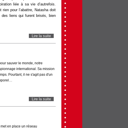
ration liée à sa vie d’autrefois.
 rien pour l’abattre, Natasha doit
des liens qui furent brisés, bien
Lire la suite
de BLACK WIDOW
 pour sauver le monde, notre
espionnage international. Sa mission
ps. Pourtant, il ne s'agit pas d'un
emporel…
Lire la suite
de TENET
 met en place un réseau