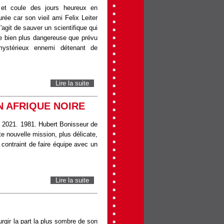
 et coule des jours heureux en
rée car son vieil ami Felix Leiter
s'agit de sauver un scientifique qui
le bien plus dangereuse que prévu
ystérieux ennemi détenant de
Lire la suite
de MOURIR PEUT ATTENDRE
N AFRIQUE NOIRE
s 2021. 1981. Hubert Bonisseur de
te nouvelle mission, plus délicate,
t contraint de faire équipe avec un
Lire la suite
de OSS 117: ALERTE ROUGE EN AFRIQUE
NOIRE
rgir la part la plus sombre de son