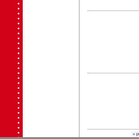
Pages
« p