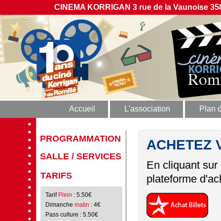
CINEMA KORRIGAN 3 rue de la Vaunoise 358
Accueil
L'association
Plan 
PROGRAMMATION
ACHETEZ 
SALLE / SERVICES
En cliquant sur
TARIFS
plateforme d'ach
Tarif
Plein
: 5.50€
Dimanche
matin
: 4€
Pass culture
: 5.50€