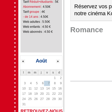
Tarif
Réduit+étudiants
: 5€
Réservez vos pl
Abonnement
: 4.50€
Tarif
groupe
: 4€
notre cinéma Ko
- de 14 ans
: 4.50€
Web adultes : 5.50€
Web enfants : 4.50 €
Romance
Web abonnés : 4.50 €
Août
«
»
l
m
m
j
v
s
d
1
2
3
4
5
6
7
8
9
10
11
12
13
14
15
16
17
18
19
20
21
22
23
24
25
26
27
28
29
30
31
RETROUVEZ-NOUS