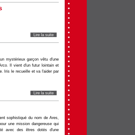
s
Lire la suite
de Avatar : de Feu et de Cendres
t un mystérieux garçon vêtu d'une
co. Il vient d'un futur lointain et
Iris le recueille et va l'aider par
Lire la suite
de Arco
ent sophistiqué du nom de Ares,
our une mission dangereuse qui
ité avec des êtres dotés d'une