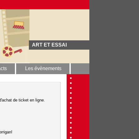
ART ET ESSAI
cts
Les évènements
'achat de ticket en ligne.
rrigan!