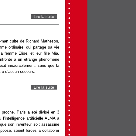
Lire la suite
de Tron: Ares
roman culte de Richard Matheson,
me ordinaire, qui partage sa vie
a femme Elise, et leur fille Mia.
confronté à un étrange phénomène
récit inexorablement, sans que la
être d’aucun secours.
Lire la suite
de L'Homme qui rétrécit
 proche, Paris a été divisé en 3
l’intelligence artificielle ALMA a
e que son inventeur soit assassiné
ppose, soient forcés à collaborer