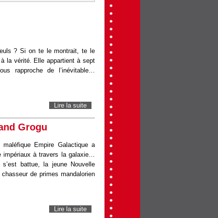
ls ? Si on te le montrait, te le
à la vérité. Elle appartient à sept
ous rapproche de l’inévitable…
Lire la suite
de Disclosure Day
 and Grogu
 maléfique Empire Galactique a
e impériaux à travers la galaxie…
 s’est battue, la jeune Nouvelle
e chasseur de primes mandalorien
Lire la suite
de Star Wars: The Mandalorian and Grogu