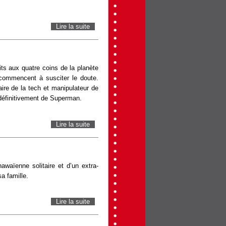
Lire la suite
de Chien 51
ts aux quatre coins de la planète
 commencent à susciter le doute.
daire de la tech et manipulateur de
 définitivement de Superman.
Lire la suite
de Superman
 hawaïenne solitaire et d’un extra-
sa famille.
Lire la suite
de Lilo & Stitch