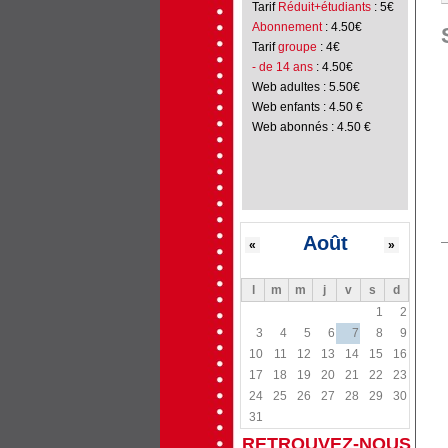
Tarif
Réduit+étudiants
: 5€
Abonnement
: 4.50€
Tarif
groupe
: 4€
- de 14 ans
: 4.50€
Web adultes : 5.50€
Web enfants : 4.50 €
Web abonnés : 4.50 €
Août
«
»
l
m
m
j
v
s
d
1
2
3
4
5
6
7
8
9
10
11
12
13
14
15
16
17
18
19
20
21
22
23
24
25
26
27
28
29
30
31
RETROUVEZ-NOUS