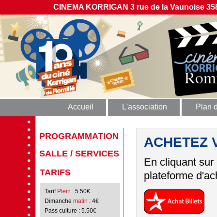
CINEMA KORRIGAN 3 rue de la Vaunoise 358
Accueil
L'association
Plan 
PROGRAMMATION
ACHETEZ 
SALLE / SERVICES
En cliquant sur
TARIFS
plateforme d'ach
Tarif
Plein
: 5.50€
Dimanche
matin
: 4€
Pass culture
: 5.50€