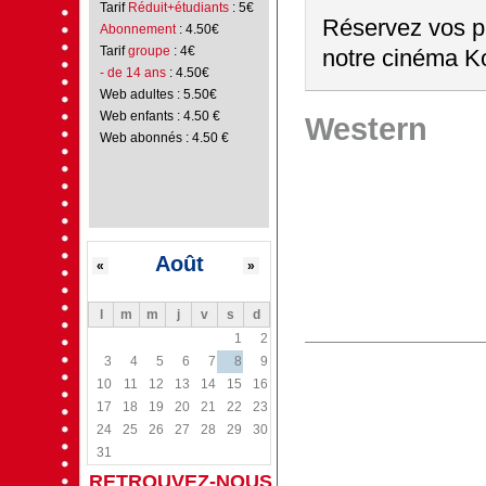
Tarif
Réduit+étudiants
: 5€
Réservez vos pl
Abonnement
: 4.50€
Tarif
groupe
: 4€
notre cinéma Ko
- de 14 ans
: 4.50€
Web adultes : 5.50€
Web enfants : 4.50 €
Western
Web abonnés : 4.50 €
Août
«
»
l
m
m
j
v
s
d
1
2
3
4
5
6
7
8
9
10
11
12
13
14
15
16
17
18
19
20
21
22
23
24
25
26
27
28
29
30
31
RETROUVEZ-NOUS