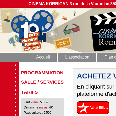
CINEMA KORRIGAN 3 rue de la Vaunoise 358
Accueil
L'association
Plan 
PROGRAMMATION
ACHETEZ 
SALLE / SERVICES
En cliquant sur
TARIFS
plateforme d'ach
Tarif
Plein
: 5.50€
Dimanche
matin
: 4€
Pass culture
: 5.50€