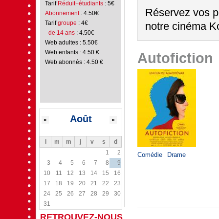
Tarif
Réduit+étudiants
: 5€
Réservez vos pl
Abonnement
: 4.50€
Tarif
groupe
: 4€
notre cinéma Ko
- de 14 ans
: 4.50€
Web adultes : 5.50€
Web enfants : 4.50 €
Autofiction
Web abonnés : 4.50 €
Août
«
»
l
m
m
j
v
s
d
1
2
Comédie
Drame
3
4
5
6
7
8
9
10
11
12
13
14
15
16
17
18
19
20
21
22
23
24
25
26
27
28
29
30
31
RETROUVEZ-NOUS