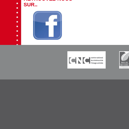
SUR..
-----------
-----------