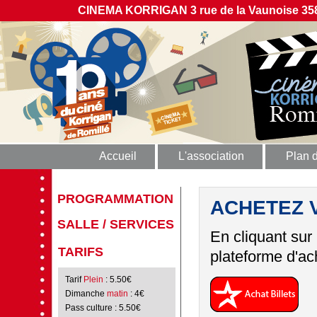
CINEMA KORRIGAN 3 rue de la Vaunoise 358
Accueil
L'association
Plan 
PROGRAMMATION
ACHETEZ 
SALLE / SERVICES
En cliquant sur
TARIFS
plateforme d'ach
Tarif
Plein
: 5.50€
Dimanche
matin
: 4€
Pass culture
: 5.50€