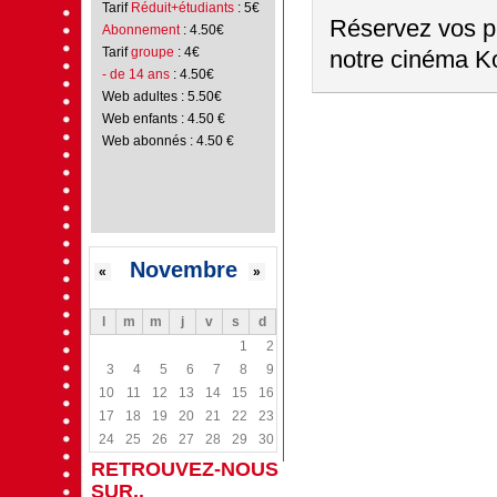
Tarif
Réduit+étudiants
: 5€
Réservez vos pl
Abonnement
: 4.50€
Tarif
groupe
: 4€
notre cinéma Ko
- de 14 ans
: 4.50€
Web adultes : 5.50€
Web enfants : 4.50 €
Web abonnés : 4.50 €
Novembre
«
»
l
m
m
j
v
s
d
1
2
3
4
5
6
7
8
9
10
11
12
13
14
15
16
17
18
19
20
21
22
23
24
25
26
27
28
29
30
RETROUVEZ-NOUS
SUR..