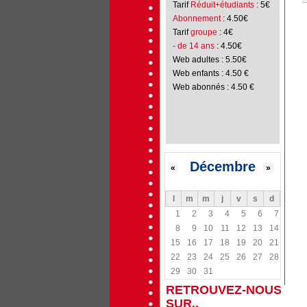
Tarif
Réduit+étudiants
: 5€
Abonnement
: 4.50€
Tarif
groupe
: 4€
- de 14 ans
: 4.50€
Web adultes : 5.50€
Web enfants : 4.50 €
Web abonnés : 4.50 €
Décembre
«
»
l
m
m
j
v
s
d
1
2
3
4
5
6
7
8
9
10
11
12
13
14
15
16
17
18
19
20
21
22
23
24
25
26
27
28
29
30
31
RETROUVEZ-NOUS
SUR..