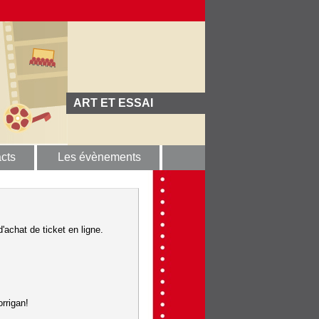
ART ET ESSAI
cts
Les évènements
'achat de ticket en ligne.
rrigan!