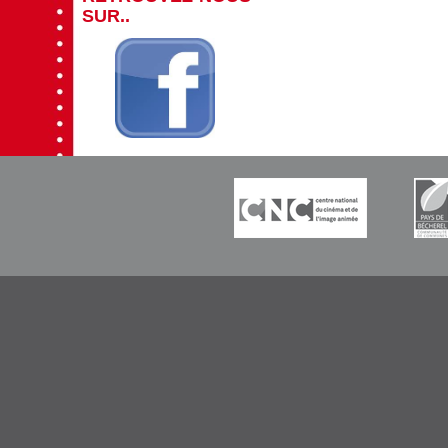
SUR..
-----------
-----------