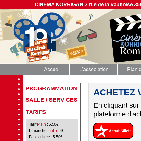
CINEMA KORRIGAN 3 rue de la Vaunoise 358
Accueil
L'association
Plan 
PROGRAMMATION
ACHETEZ 
SALLE / SERVICES
En cliquant sur
TARIFS
plateforme d'ach
Tarif
Plein
: 5.50€
Dimanche
matin
: 4€
Pass culture
: 5.50€