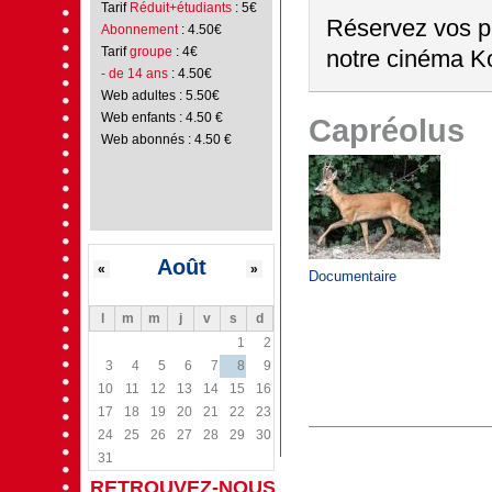
Tarif
Réduit+étudiants
: 5€
Réservez vos pl
Abonnement
: 4.50€
Tarif
groupe
: 4€
notre cinéma Ko
- de 14 ans
: 4.50€
Web adultes : 5.50€
Web enfants : 4.50 €
Capréolus
Web abonnés : 4.50 €
Août
«
»
Documentaire
l
m
m
j
v
s
d
1
2
3
4
5
6
7
8
9
10
11
12
13
14
15
16
17
18
19
20
21
22
23
24
25
26
27
28
29
30
31
RETROUVEZ-NOUS