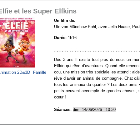
Elfie et les Super Elfkins
Un film de:
Ute von Münchow-Pohl, avec Jella Haase, Paul 
Durée:
1h16
https://www.allocine.fr/film/fichefilm_gen_cfil
Dès 3 ans Il existe tout près de nous un mond
Elfkin qui rêve d’aventures. Quand elle rencont
cou, une mission très spéciale les attend : aider
nimation 2D&3D
Famille
rêve d’avoir un animal de compagnie. Chat câli
tous les animaux du quartier ? Les deux amis 
petits peuvent accomplir de grandes choses, s
cœur !
Séances:
dim, 14/06/2026 - 10:30