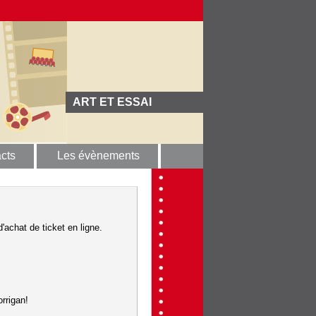
ART ET ESSAI
cts
Les évènements
'achat de ticket en ligne.
rrigan!