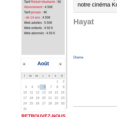
Tarif
Réduit+étudiants
: 5€
notre cinéma Ko
Abonnement
: 4.50€
Tarif
groupe
: 4€
- de 14 ans
: 4.50€
Hayat
Web adultes : 5.50€
Web enfants : 4.50 €
Web abonnés : 4.50 €
Drame
Août
«
»
l
m
m
j
v
s
d
1
2
3
4
5
6
7
8
9
10
11
12
13
14
15
16
17
18
19
20
21
22
23
24
25
26
27
28
29
30
31
RETROUVEZ-NOUS