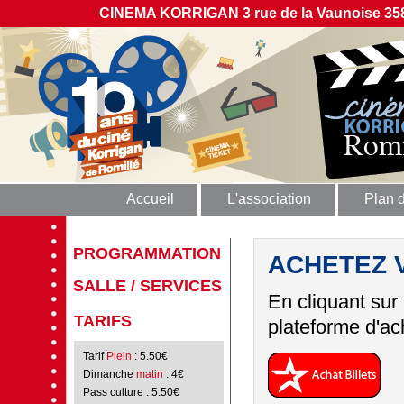
CINEMA KORRIGAN 3 rue de la Vaunoise 358
Accueil
L'association
Plan 
PROGRAMMATION
ACHETEZ 
SALLE / SERVICES
En cliquant sur
TARIFS
plateforme d'ach
Tarif
Plein
: 5.50€
Dimanche
matin
: 4€
Pass culture
: 5.50€