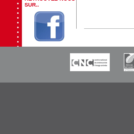
SUR..
-----------
-----------