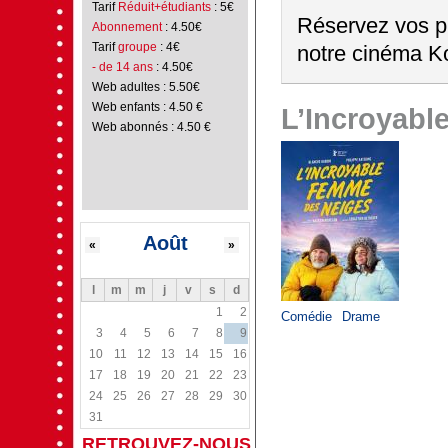
Tarif
Réduit+étudiants
: 5€
Réservez vos pl
Abonnement
: 4.50€
Tarif
groupe
: 4€
notre cinéma Ko
- de 14 ans
: 4.50€
Web adultes : 5.50€
Web enfants : 4.50 €
L’Incroyabl
Web abonnés : 4.50 €
Août
«
»
l
m
m
j
v
s
d
1
2
Comédie
Drame
3
4
5
6
7
8
9
10
11
12
13
14
15
16
17
18
19
20
21
22
23
24
25
26
27
28
29
30
31
RETROUVEZ-NOUS