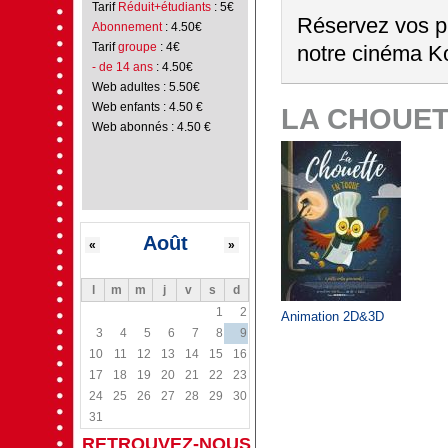
Tarif
Réduit+étudiants
: 5€
Réservez vos pl
Abonnement
: 4.50€
Tarif
groupe
: 4€
notre cinéma Ko
- de 14 ans
: 4.50€
Web adultes : 5.50€
Web enfants : 4.50 €
LA CHOUET
Web abonnés : 4.50 €
Août
«
»
l
m
m
j
v
s
d
1
2
Animation 2D&3D
3
4
5
6
7
8
9
10
11
12
13
14
15
16
17
18
19
20
21
22
23
24
25
26
27
28
29
30
31
RETROUVEZ-NOUS