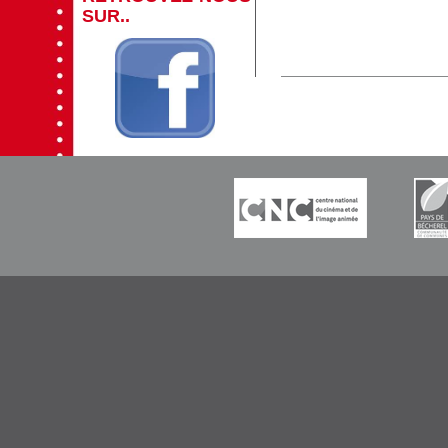
SUR..
-----------
-----------