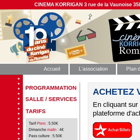
CINEMA KORRIGAN 3 rue de la Vaunoise 358
Accueil
L'association
Plan 
PROGRAMMATION
ACHETEZ 
SALLE / SERVICES
En cliquant sur
TARIFS
plateforme d'ach
Tarif
Plein
: 5.50€
Dimanche
matin
: 4€
Pass culture
: 5.50€