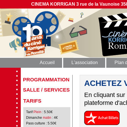
CINEMA KORRIGAN 3 rue de la Vaunoise 358
Accueil
L'association
Plan 
PROGRAMMATION
ACHETEZ 
SALLE / SERVICES
En cliquant sur
TARIFS
plateforme d'ach
Tarif
Plein
: 5.50€
Dimanche
matin
: 4€
Pass culture
: 5.50€