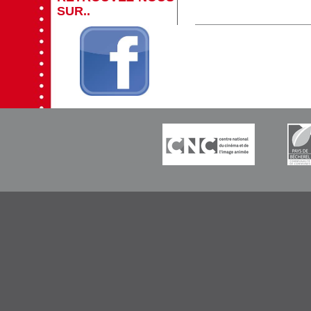
SUR..
-----------
-----------