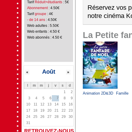
Tarif
Réduit+étudiants
: 5€
Réservez vos pl
Abonnement
: 4.50€
Tarif
groupe
: 4€
notre cinéma Ko
- de 14 ans
: 4.50€
Web adultes : 5.50€
Web enfants : 4.50 €
La Petite fa
Web abonnés : 4.50 €
Août
«
»
l
m
m
j
v
s
d
1
2
Animation 2D&3D
Famille
3
4
5
6
7
8
9
10
11
12
13
14
15
16
17
18
19
20
21
22
23
24
25
26
27
28
29
30
31
RETROUVEZ-NOUS