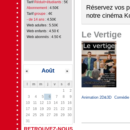
Tarif
Réduit+étudiants
: 5€
Réservez vos pl
Abonnement
: 4.50€
Tarif
groupe
: 4€
notre cinéma Ko
- de 14 ans
: 4.50€
Web adultes : 5.50€
Web enfants : 4.50 €
Le Vertige
Web abonnés : 4.50 €
Août
«
»
l
m
m
j
v
s
d
1
2
3
4
5
6
7
8
9
Animation 2D&3D
Comédie
10
11
12
13
14
15
16
17
18
19
20
21
22
23
24
25
26
27
28
29
30
31
RETROUVEZ-NOUS