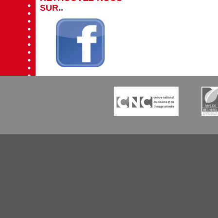
SUR..
-----------
-----------