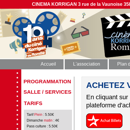
CINEMA KORRIGAN 3 rue de la Vaunoise 358
Accueil
L'association
Plan 
PROGRAMMATION
ACHETEZ 
SALLE / SERVICES
En cliquant sur
TARIFS
plateforme d'ach
Tarif
Plein
: 5.50€
Dimanche
matin
: 4€
Pass culture
: 5.50€