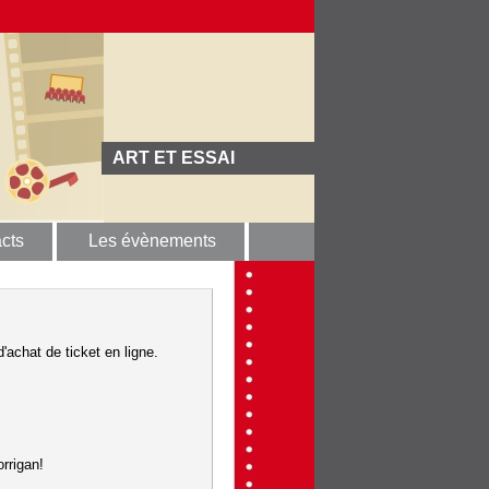
ART ET ESSAI
cts
Les évènements
'achat de ticket en ligne.
rrigan!