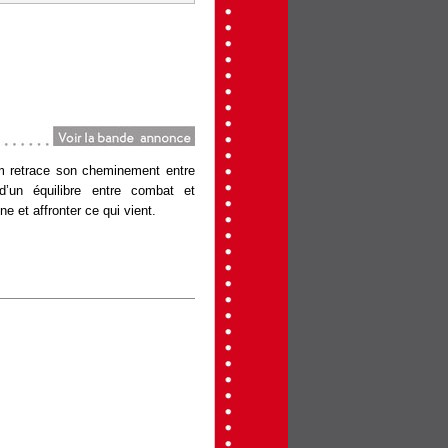
dia=20620902&cfilm=100002468...
ilm retrace son cheminement entre
d’un équilibre entre combat et
e et affronter ce qui vient.