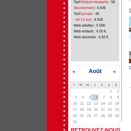
Tarif
Réduit+étudiants
: 5€
Abonnement
: 4.50€
Tarif
groupe
: 4€
- de 14 ans
: 4.50€
Web adultes : 5.50€
Web enfants : 4.50 €
Web abonnés : 4.50 €
D
Août
«
»
l
m
m
j
v
s
d
1
2
3
4
5
6
7
8
9
10
11
12
13
14
15
16
17
18
19
20
21
22
23
24
25
26
27
28
29
30
31
RETROUVEZ-NOUS