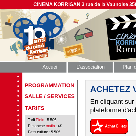
CINEMA KORRIGAN 3 rue de la Vaunoise 358
Accueil
L'association
Plan 
PROGRAMMATION
ACHETEZ 
SALLE / SERVICES
En cliquant sur
TARIFS
plateforme d'ach
Tarif
Plein
: 5.50€
Dimanche
matin
: 4€
Pass culture
: 5.50€