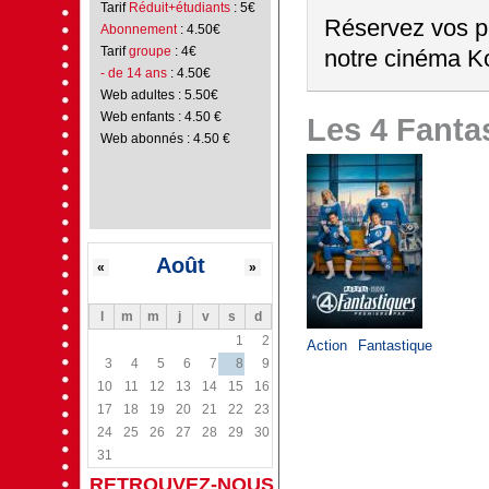
Tarif
Réduit+étudiants
: 5€
Réservez vos pl
Abonnement
: 4.50€
Tarif
groupe
: 4€
notre cinéma Ko
- de 14 ans
: 4.50€
Web adultes : 5.50€
Web enfants : 4.50 €
Les 4 Fanta
Web abonnés : 4.50 €
Août
«
»
l
m
m
j
v
s
d
1
2
Action
Fantastique
3
4
5
6
7
8
9
10
11
12
13
14
15
16
17
18
19
20
21
22
23
24
25
26
27
28
29
30
31
RETROUVEZ-NOUS