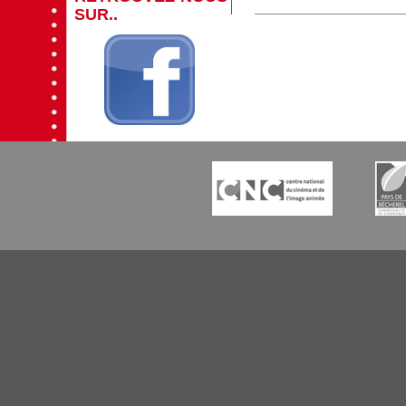
SUR..
-----------
-----------