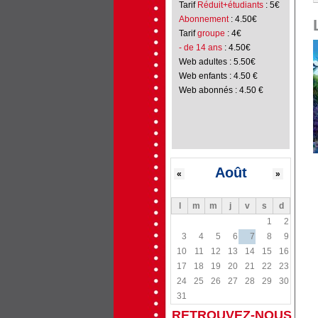
Tarif
Réduit+étudiants
: 5€
Abonnement
: 4.50€
Tarif
groupe
: 4€
- de 14 ans
: 4.50€
Web adultes : 5.50€
Web enfants : 4.50 €
Web abonnés : 4.50 €
Août
«
»
l
m
m
j
v
s
d
1
2
3
4
5
6
7
8
9
10
11
12
13
14
15
16
17
18
19
20
21
22
23
24
25
26
27
28
29
30
31
RETROUVEZ-NOUS