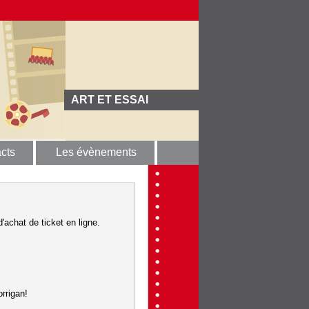
ART ET ESSAI
cts
Les évènements
'achat de ticket en ligne.
rrigan!