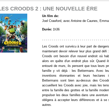
LES CROODS 2 : UNE NOUVELLE ÈRE
Un film de:
Joel Crawford, avec Antoine de Caunes, Emma
Durée:
1h36
https://www.allocine.fr/film/fichefilm_gen_cfil
Les Croods ont survécu à leur part de dangers
maintenant devoir relever leur plus grand défi 
Croods ont besoin d'un nouvel endroit où habit
alors en quête d'un endroit plus sûr. Quand il
entouré de murs, ils pensent que tous leurs p
famille y vit déjà : les Bettermans. Avec le
inventions étonnantes et leurs hectares i
Bettermans sont bien au-dessus des Croods s
accueillent les Croods avec joie, mais les tens
entre la famille des grottes et la famille mod
propulser les deux familles dans une aventure
obligera à accepter leurs différences et à se
autres.