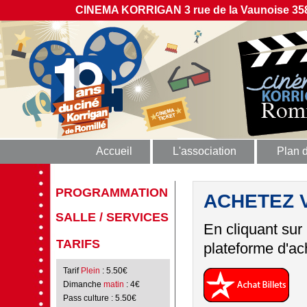
CINEMA KORRIGAN 3 rue de la Vaunoise 358
Accueil
L'association
Plan 
PROGRAMMATION
ACHETEZ 
SALLE / SERVICES
En cliquant sur
TARIFS
plateforme d'ach
Tarif
Plein
: 5.50€
Dimanche
matin
: 4€
Pass culture
: 5.50€