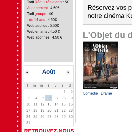
Tarif
Réduit+étudiants
: 5€
Réservez vos pl
Abonnement
: 4.50€
Tarif
groupe
: 4€
notre cinéma Ko
- de 14 ans
: 4.50€
Web adultes : 5.50€
Web enfants : 4.50 €
L'Objet du d
Web abonnés : 4.50 €
Août
«
»
l
m
m
j
v
s
d
1
2
Comédie
Drame
3
4
5
6
7
8
9
10
11
12
13
14
15
16
17
18
19
20
21
22
23
24
25
26
27
28
29
30
31
RETROUVEZ-NOUS