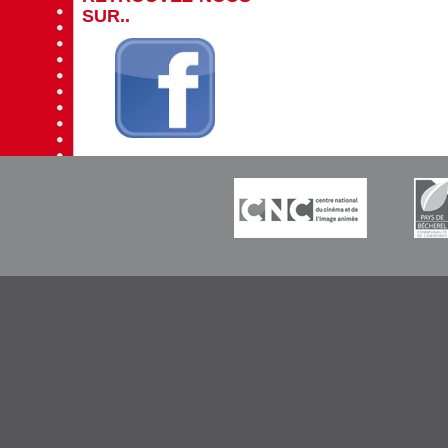
SUR..
-----------
-----------