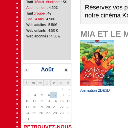
Tarif
Réduit+étudiants
: 5€
Réservez vos pl
Abonnement
: 4.50€
Tarif
groupe
: 4€
notre cinéma Ko
- de 14 ans
: 4.50€
Web adultes : 5.50€
Web enfants : 4.50 €
MIA ET LE 
Web abonnés : 4.50 €
Août
«
»
l
m
m
j
v
s
d
1
2
Animation 2D&3D
3
4
5
6
7
8
9
10
11
12
13
14
15
16
17
18
19
20
21
22
23
24
25
26
27
28
29
30
31
RETROUVEZ-NOUS