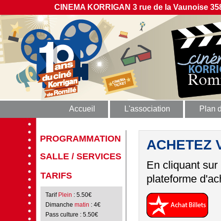
CINEMA KORRIGAN 3 rue de la Vaunoise 358
Accueil
L'association
Plan 
PROGRAMMATION
ACHETEZ 
SALLE / SERVICES
En cliquant sur
TARIFS
plateforme d'ach
Tarif
Plein
: 5.50€
Dimanche
matin
: 4€
Pass culture
: 5.50€