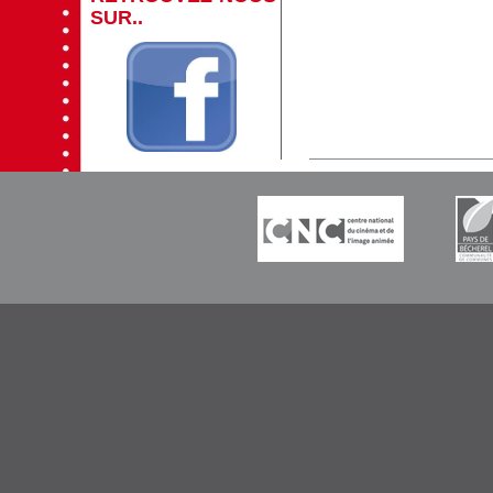
SUR..
-----------
-----------