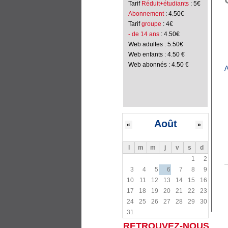
Tarif
Réduit+étudiants
: 5€
Abonnement
: 4.50€
Tarif
groupe
: 4€
- de 14 ans
: 4.50€
Web adultes : 5.50€
Web enfants : 4.50 €
Web abonnés : 4.50 €
A
Août
«
»
l
m
m
j
v
s
d
1
2
3
4
5
6
7
8
9
10
11
12
13
14
15
16
17
18
19
20
21
22
23
24
25
26
27
28
29
30
31
RETROUVEZ-NOUS