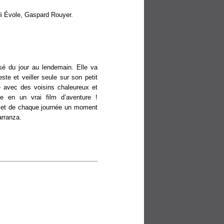
di Évole, Gaspard Rouyer.
m=302424.html
sé du jour au lendemain. Elle va
ste et veiller seule sur son petit
e avec des voisins chaleureux et
e en un vrai film d’aventure !
u et de chaque journée un moment
arranza.