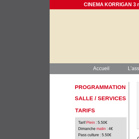
CINEMA KORRIGAN 3 rue
Accueil
L'ass
PROGRAMMATION
SALLE / SERVICES
TARIFS
Tarif
Plein
: 5.50€
Dimanche
matin
: 4€
Pass culture
: 5.50€