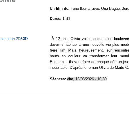
Olivia
Un film de:
Irene Iborra, avec Ona Bagué, Jor
Durée:
1h11
https://www.allocine.fr/film/fichefilm_gen_cfil
nimation 2D&3D
À 12 ans, Olivia voit son quotidien boulever
devoir s’habituer à une nouvelle vie plus mode
frère Tim. Mais, heureusement, leur rencontr
hauts en couleur va transformer leur mond
Ensemble, ils vont faire de chaque défi un je
inoubliable. D’après le roman Olivia de Maite C
Séances:
dim, 15/03/2026 - 10:30