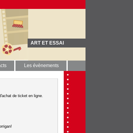
ART ET ESSAI
cts
Les évènements
'achat de ticket en ligne.
rrigan!