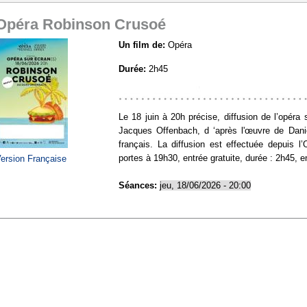
Opéra Robinson Crusoé
Un film de:
Opéra
Durée:
2h45
https://www.allocine.fr/film/fichefilm_gen_cfi
Le 18 juin à 20h précise, diffusion de l’opér
Jacques Offenbach, d ‘après l'œuvre de Danie
français. La diffusion est effectuée depuis 
portes à 19h30, entrée gratuite, durée : 2h45, 
ersion Française
Séances:
jeu, 18/06/2026 - 20:00