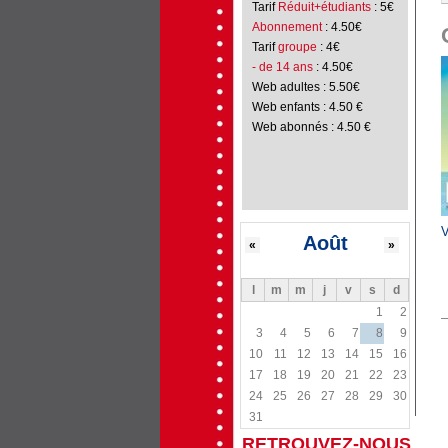
Tarif
Réduit+étudiants
: 5€
Abonnement
: 4.50€
Tarif
groupe
: 4€
- de 14 ans
: 4.50€
Web adultes : 5.50€
Web enfants : 4.50 €
Web abonnés : 4.50 €
V
Août
«
»
l
m
m
j
v
s
d
1
2
3
4
5
6
7
8
9
10
11
12
13
14
15
16
17
18
19
20
21
22
23
24
25
26
27
28
29
30
31
RETROUVEZ-NOUS