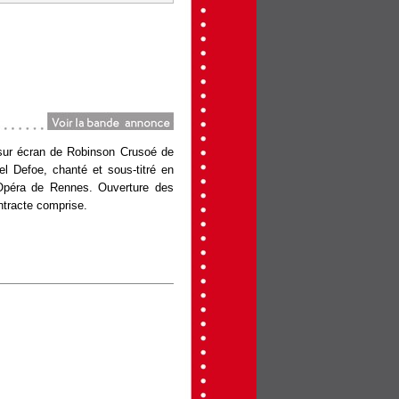
lm=1000046829.html
a sur écran de Robinson Crusoé de
l Defoe, chanté et sous-titré en
l’Opéra de Rennes. Ouverture des
entracte comprise.