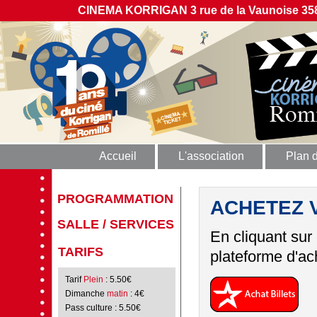
CINEMA KORRIGAN 3 rue de la Vaunoise 358
Accueil
L'association
Plan 
PROGRAMMATION
ACHETEZ 
SALLE / SERVICES
En cliquant sur
TARIFS
plateforme d'ach
Tarif
Plein
: 5.50€
Dimanche
matin
: 4€
Pass culture
: 5.50€