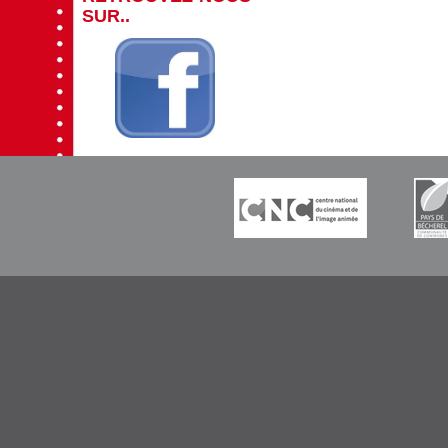
SUR..
-----------
-----------