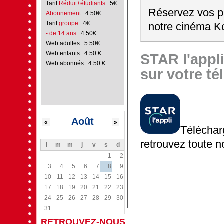
Tarif
Réduit+étudiants
: 5€
Réservez vos pl
Abonnement
: 4.50€
Tarif
groupe
: 4€
notre cinéma Ko
- de 14 ans
: 4.50€
Web adultes : 5.50€
Web enfants : 4.50 €
STAR l'appl
Web abonnés : 4.50 €
sur votre t
Août
«
»
Télécha
retrouvez toute 
l
m
m
j
v
s
d
1
2
3
4
5
6
7
8
9
10
11
12
13
14
15
16
17
18
19
20
21
22
23
24
25
26
27
28
29
30
31
RETROUVEZ-NOUS