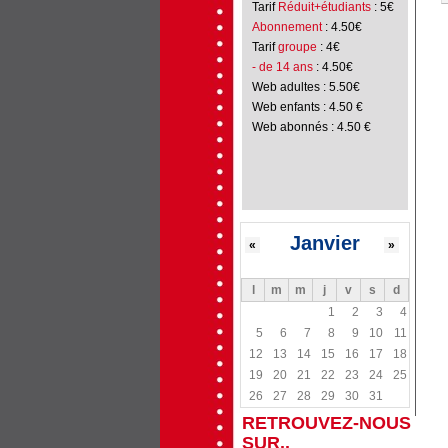
Tarif
Réduit+étudiants
: 5€
Abonnement
: 4.50€
Tarif
groupe
: 4€
- de 14 ans
: 4.50€
Web adultes : 5.50€
Web enfants : 4.50 €
Web abonnés : 4.50 €
Janvier
«
»
l
m
m
j
v
s
d
1
2
3
4
5
6
7
8
9
10
11
12
13
14
15
16
17
18
19
20
21
22
23
24
25
26
27
28
29
30
31
RETROUVEZ-NOUS
SUR..