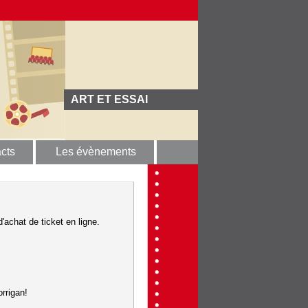
ART ET ESSAI
cts
Les évènements
'achat de ticket en ligne.
rrigan!