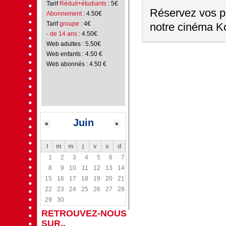
Tarif
Réduit+étudiants
: 5€
Réservez vos pl
Abonnement
: 4.50€
Tarif
groupe
: 4€
notre cinéma Ko
- de 14 ans
: 4.50€
Web adultes : 5.50€
Web enfants : 4.50 €
Web abonnés : 4.50 €
Juin
«
»
l
m
m
j
v
s
d
1
2
3
4
5
6
7
8
9
10
11
12
13
14
15
16
17
18
19
20
21
22
23
24
25
26
27
28
29
30
RETROUVEZ-NOUS
SUR..