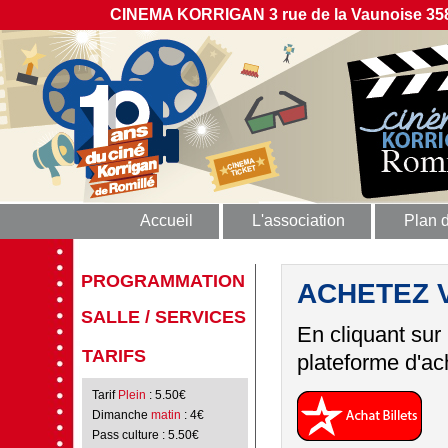
CINEMA KORRIGAN 3 rue de la Vaunoise 358
Accueil
L'association
Plan 
PROGRAMMATION
ACHETEZ 
SALLE / SERVICES
En cliquant sur
TARIFS
plateforme d'ach
Tarif
Plein
: 5.50€
Dimanche
matin
: 4€
Pass culture
: 5.50€